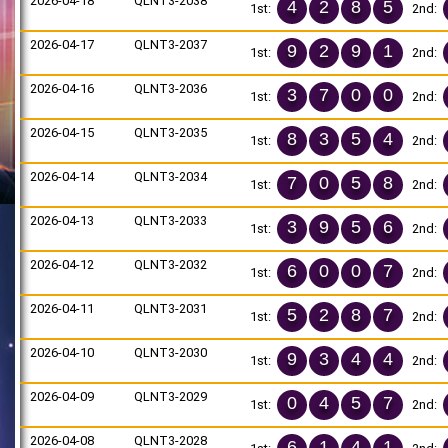
2026-04-18
QLNT3-2038
4
2
8
5
1st:
2nd:
2026-04-17
QLNT3-2037
9
2
9
1
1st:
2nd:
2026-04-16
QLNT3-2036
3
7
0
0
1st:
2nd:
2026-04-15
QLNT3-2035
8
3
5
4
1st:
2nd:
2026-04-14
QLNT3-2034
7
0
5
8
1st:
2nd:
2026-04-13
QLNT3-2033
3
9
5
6
1st:
2nd:
2026-04-12
QLNT3-2032
6
0
0
7
1st:
2nd:
2026-04-11
QLNT3-2031
5
2
8
7
1st:
2nd:
2026-04-10
QLNT3-2030
9
3
4
4
1st:
2nd:
2026-04-09
QLNT3-2029
0
4
5
7
1st:
2nd:
2026-04-08
QLNT3-2028
6
1
4
1