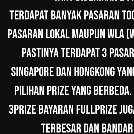
TERDAPAT BANYAK PASARAN TOG
PASARAN LOKAL MAUPUN WLA (W
PASTINYA TERDAPAT 3 PASAR
SINGAPORE DAN HONGKONG YAN
PILIHAN PRIZE YANG BERBEDA.
3PRIZE BAYARAN FULLPRIZE JUG
TERBESAR DAN BANDAR 