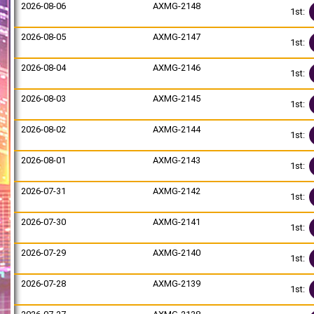
2026-08-06
AXMG-2148
1st:
2026-08-05
AXMG-2147
1st:
2026-08-04
AXMG-2146
1st:
2026-08-03
AXMG-2145
1st:
2026-08-02
AXMG-2144
1st:
2026-08-01
AXMG-2143
1st:
2026-07-31
AXMG-2142
1st:
2026-07-30
AXMG-2141
1st:
2026-07-29
AXMG-2140
1st:
2026-07-28
AXMG-2139
1st: