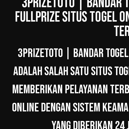
3PRIZETOTO | BANDAR T
FULLPRIZE SITUS TOGEL O
TE
3PRIZETOTO | BANDAR TOGEL
ADALAH SALAH SATU SITUS TOG
MEMBERIKAN PELAYANAN TERBA
ONLINE DENGAN SISTEM KEAMA
YANG DIBERIKAN 24 