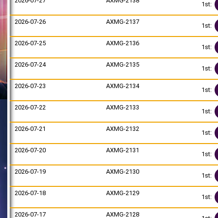
2026-07-27
AXMG-2138
1st:
2026-07-26
AXMG-2137
1st:
2026-07-25
AXMG-2136
1st:
2026-07-24
AXMG-2135
1st:
2026-07-23
AXMG-2134
1st:
2026-07-22
AXMG-2133
1st:
2026-07-21
AXMG-2132
1st:
2026-07-20
AXMG-2131
1st:
2026-07-19
AXMG-2130
1st:
2026-07-18
AXMG-2129
1st:
2026-07-17
AXMG-2128