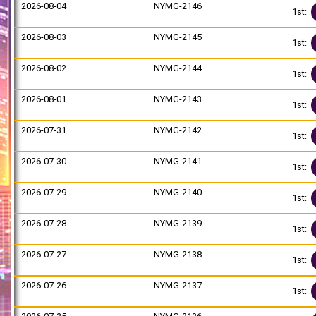
2026-08-04
NYMG-2146
1st:
2026-08-03
NYMG-2145
1st:
2026-08-02
NYMG-2144
1st:
2026-08-01
NYMG-2143
1st:
2026-07-31
NYMG-2142
1st:
2026-07-30
NYMG-2141
1st:
2026-07-29
NYMG-2140
1st:
2026-07-28
NYMG-2139
1st:
2026-07-27
NYMG-2138
1st:
2026-07-26
NYMG-2137
1st: