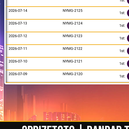
1st:
2026-07-14
NYMG-2125
1st:
2026-07-13
NYMG-2124
1st:
2026-07-12
NYMG-2123
1st:
2026-07-11
NYMG-2122
1st:
2026-07-10
NYMG-2121
1st:
2026-07-09
NYMG-2120
1st: