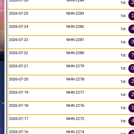
2026-07-26
NHN-2284
1st:
2026-07-25
NHN-2283
1st:
2026-07-24
NHN-2282
1st:
2026-07-23
NHN-2281
1st:
2026-07-22
NHN-2280
1st:
2026-07-21
NHN-2279
1st:
2026-07-20
NHN-2278
1st:
2026-07-19
NHN-2277
1st:
2026-07-18
NHN-2276
1st:
2026-07-17
NHN-2275
1st:
2026-07-16
NHN-2274