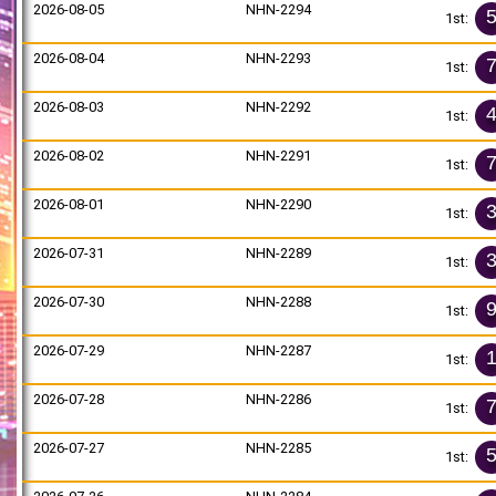
2026-08-05
NHN-2294
1st:
2026-08-04
NHN-2293
1st:
2026-08-03
NHN-2292
1st:
2026-08-02
NHN-2291
1st:
2026-08-01
NHN-2290
1st:
2026-07-31
NHN-2289
1st:
2026-07-30
NHN-2288
1st:
2026-07-29
NHN-2287
1st:
2026-07-28
NHN-2286
1st:
2026-07-27
NHN-2285
1st: