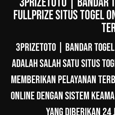
3PRIZETOTO | BANDAR T
FULLPRIZE SITUS TOGEL O
TE
3PRIZETOTO | BANDAR TOGEL
ADALAH SALAH SATU SITUS TOG
MEMBERIKAN PELAYANAN TERBA
ONLINE DENGAN SISTEM KEAMA
YANG DIBERIKAN 24 